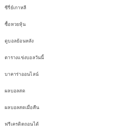
ซีรี่ย์เกาหลี
ซื้อหวยหุ้น
ดูบอลย้อนหลัง
ตารางแข่งบอลวันนี้
บาคาร่าออนไลน์
ผลบอลสด
ผลบอลสดเมื่อคืน
ฟรีเครดิตถอนได้