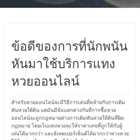
ข้อดีของการที่นักพนัน
หันมาใช้บริการแทง
หวยออนไลน์
สำหรับหวยออนไลน์จะมีวิธีการเล่นที่คล้ายกับการเดิม
พันหวยใต้ดิน แต่มันมีข้อแตกต่างกันที่การซื้อหวย
ออนไลน์จะถูกกฎหมายต่างการเดิมพันหวยใต้ดินที่ผิด
กฎหมาย โดยเว็บแทงหวยจะให้ราคาเลขที่ถูกให้กับผู้
เล่นได้มากกว่า และยังลดเปอร์เซ็นต์ได้มากกว่าทางหวย