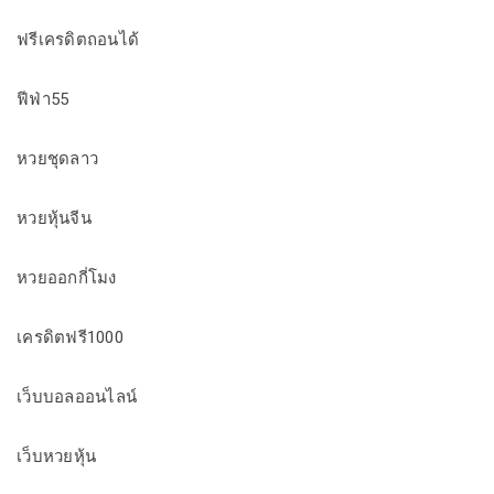
ฟรีเครดิตถอนได้
ฟีฟ่า55
หวยชุดลาว
หวยหุ้นจีน
หวยออกกี่โมง
เครดิตฟรี1000
เว็บบอลออนไลน์
เว็บหวยหุ้น