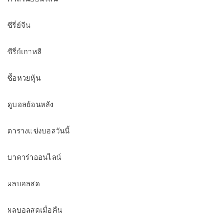
ซีรี่ย์จีน
ซีรี่ย์เกาหลี
ซื้อหวยหุ้น
ดูบอลย้อนหลัง
ตารางแข่งบอลวันนี้
บาคาร่าออนไลน์
ผลบอลสด
ผลบอลสดเมื่อคืน