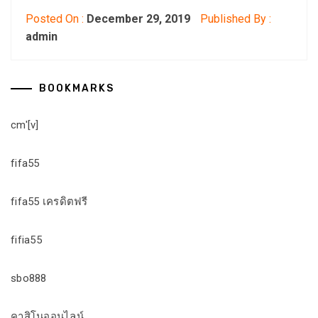
Posted On :
December 29, 2019
Published By :
admin
BOOKMARKS
cm'[v]
fifa55
fifa55 เครดิตฟรี
fifia55
sbo888
คาสิโนออนไลน์