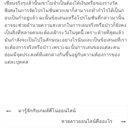
เซียนจริงๆแล้วนั้นเขาไม่จำเป็นต้องได้เงินหรือของรางวัล
พิเศษในการจัดโปรโมชั่นพวกเขาก็สามารถทำกำไรได้เป็นก
อบเป็นกำอยู่แล้ว ฉะนั้นข้อเสนอหรือโปรโมชั่นที่กล่าวมานั้น
อาจจะช่วยอำนวยความสะดวกในการเล่นจริงหรือป่าวก็ยังคง
เป็นสิ่งที่หลายคนจะต้องเฝ้าระวังในจุดนี้ เพราะท้ายที่สุดแล้ว
มันกำลังจะเป็นไปในลักษณะอย่างไรนั่นและเป็นข้อเสนอที่เรา
จะต้องการจริงหรือป่าว เพราะฉะนั้นการเล่นของแต่ละคน
ย่อมมีจุดประสงค์ที่แตกต่างกันขึ้นอยู่กับความต้องการของ
แต่ละบุคคล
Post
มารู้จักกับเกมส์คีโน่ออนไลน์
navigation
หวยลาวออนไลน์คืออะไร