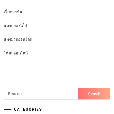
เว็บหวยหุ้น
แทงบอลสเต็ป
แทงมวยออนไลน์
ไก่ชนออนไลน์
Search
for:
CATEGORIES