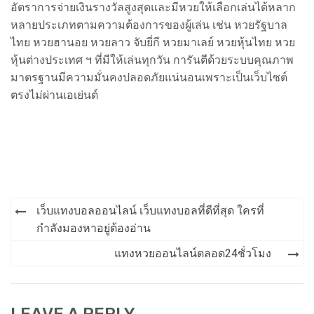
อัตราการจ่ายเงินรางวัลสูงสุดและมีหวยให้เลือกเล่นได้หลาก
หลายประเภทตามความต้องการของผู้เล่น เช่น หวยรัฐบาล
ไทย หวยฮานอย หวยลาว จับยี่กี หวยมาเลย์ หวยหุ้นไทย หวย
หุ้นต่างประเทศ ฯ ที่มีให้เล่นทุกวัน การันตีด้วยระบบคุณภาพ
มาตรฐานมีความมั่นคงปลอดภัยแน่นอนเพราะเป็นเว็บไซต์
ตรงไม่ผ่านเอเย่นต์
Post
เว็บแทงบอลออนไลน์ เว็บแทงบอลที่ดีที่สุด ใครที่
navigation
กำลังมองหาอยู่ต้องอ่าน
แทงหวยออนไลน์ตลอด24ชั่วโมง