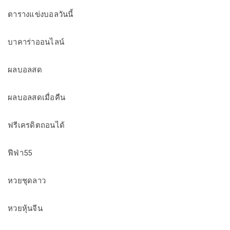
ตารางแข่งบอลวันนี้
บาคาร่าออนไลน์
ผลบอลสด
ผลบอลสดเมื่อคืน
ฟรีเครดิตถอนได้
ฟีฟ่า55
หวยชุดลาว
หวยหุ้นจีน