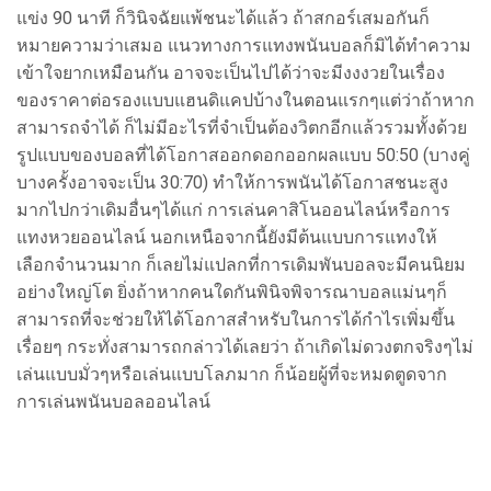
แข่ง 90 นาที ก็วินิจฉัยแพ้ชนะได้แล้ว ถ้าสกอร์เสมอกันก็
หมายความว่าเสมอ แนวทางการแทงพนันบอลก็มิได้ทำความ
เข้าใจยากเหมือนกัน อาจจะเป็นไปได้ว่าจะมีงงงวยในเรื่อง
ของราคาต่อรองแบบแฮนดิแคปบ้างในตอนแรกๆแต่ว่าถ้าหาก
สามารถจำได้ ก็ไม่มีอะไรที่จำเป็นต้องวิตกอีกแล้วรวมทั้งด้วย
รูปแบบของบอลที่ได้โอกาสออกดอกออกผลแบบ 50:50 (บางคู่
บางครั้งอาจจะเป็น 30:70) ทำให้การพนันได้โอกาสชนะสูง
มากไปกว่าเดิมอื่นๆได้แก่ การเล่นคาสิโนออนไลน์หรือการ
แทงหวยออนไลน์ นอกเหนือจากนี้ยังมีต้นแบบการแทงให้
เลือกจำนวนมาก ก็เลยไม่แปลกที่การเดิมพันบอลจะมีคนนิยม
อย่างใหญ่โต ยิ่งถ้าหากคนใดกันพินิจพิจารณาบอลแม่นๆก็
สามารถที่จะช่วยให้ได้โอกาสสำหรับในการได้กำไรเพิ่มขึ้น
เรื่อยๆ กระทั่งสามารถกล่าวได้เลยว่า ถ้าเกิดไม่ดวงตกจริงๆไม่
เล่นแบบมั่วๆหรือเล่นแบบโลภมาก ก็น้อยผู้ที่จะหมดตูดจาก
การเล่นพนันบอลออนไลน์