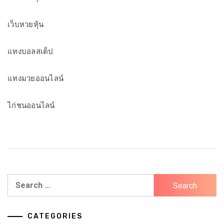
เว็บหวยหุ้น
แทงบอลสเต็ป
แทงมวยออนไลน์
ไก่ชนออนไลน์
Search
for:
CATEGORIES