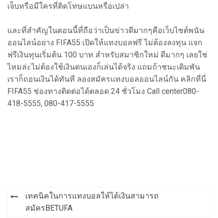
เจ็บหรือมีใครที่ติดโทษแบนหรือเปล่า
และที่สำคัญในตอนนี้ที่ถือว่าเป็นข่าวดีมากๆคือเว็บไซต์พนัน
ออนไลน์อย่าง FIFA55 เปิดให้แทงบอลฟรี ไม่ต้องลงทุน แจก
ฟรีเงินทุนเริ่มต้น 100 บาท สำหรับสมาชิกใหม่ ดีมากๆ เลยใช่
ไหมล่ะไม่ต้องใช้เงินตนเองก็เล่นได้จริง แถมถ้าชนะเดิมพัน
เราก็ถอนเงินได้ทันที ลองสมัครแทงบอลออนไลน์กัน คลิกที่นี่
FIFA55 ช่องทางติดต่อได้ตลอด 24 ชั่วโมง Call center080-
418-5555, 080-417-5555
Post
เทคนิคในการแทงบอลให้ได้เงินสามารถ
navigation
สมัครBETUFA