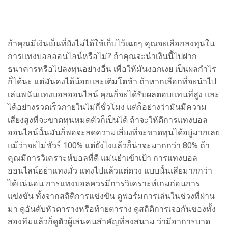
ถ้าคุณมีเงินเย็นที่ยังไม่ได้ใช้เก็บไว้เฉยๆ คุณจะเลือกลงทุนใน
การแทงบอลออนไลน์หรือไม่? ถ้าคุณจะนำเงินนี้ไปฝาก
ธนาคารหรือไปลงทุนอย่างอื่น เพื่อให้มันงอกเงย เป็นผลกำไร
ก็ได้นะ แต่มันคงได้น้อยและเติมโตช้า ถ้าหากเลือกที่จะนำไป
เล่นพนันแทงบอลออนไลน์ คุณก็จะได้รับผลตอบแทนที่สูง และ
ได้อย่างรวดเร็วภายในไม่กี่ชั่วโมง แต่ก็อย่างว่ามันมีความ
เสี่ยงสูงที่จะขาดทุนหมดตัวก็เป็นได้ ถ้าจะให้ดีการแทงบอล
ออนไลน์นั้นมันก็พอจะลดความเสี่ยงที่จะขาดทุนได้อยู่มากเลย
แม้ว่าจะไม่ชัวร์ 100% แต่ยังไงแล้วก็น่าจะมากกว่า 80% ถ้า
คุณมีการวิเคราะห์บอลที่ดี แม่นยำเข้าเป้า การแทงบอล
ออนไลน์อย่าแทงมั่ว แทงไปแล้วแต่ดวง แบบนั้นเสียมากกว่า
ได้แน่นอน การแทงบอลควรมีการวิเคราะห์เกมก่อนการ
แข่งขัน ทั้งจากสถิติการแข่งขัน ดูฟอร์มการเล่นในช่วงที่ผ่าน
มา ดูอันดับหัวตารางหรือท้ายตาราง ดูสถิติการเจอกันของทั้ง
สองทีมแล้วก็ดูตัวผู้เล่นคนสำคัญที่ลงสนาม ว่ามีอาการบาด