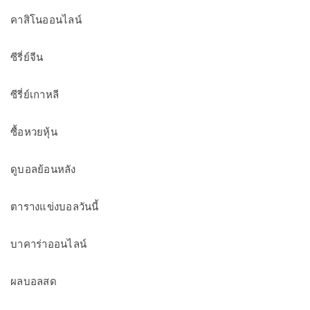
คาสิโนออนไลน์
ซีรี่ย์จีน
ซีรี่ย์เกาหลี
ซื้อหวยหุ้น
ดูบอลย้อนหลัง
ตารางแข่งบอลวันนี้
บาคาร่าออนไลน์
ผลบอลสด