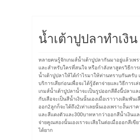
น้ำเต้าปูปลาทำเงิน
หลายคนรู้จักเกมส์น้ำเต้าปูปลากันมาอยู่แล้วเพรา
และสำหรับใครที่สนใจ หรือกำลังหาสูตรวิธีการเล
น้ำเต้าปูปลาให้ได้กำไรมาให้ท่านทราบกันครับ 
บริการเสียก่อนเพื่อจะได้รู้อัตาจ่ายและวิธีการ
เกมส์น้ำเต้าปูปลาน้ำจะเป็นรูปออกสีดีงนี้ปลาและ
กับเสือจะเป็นสีน้ำเงินนั้นเองเมื่อเราวางเดิมพันเ
ออก2ลูกก็จะได้ถึง2เท่าเลยนั้นเองเพราะงั้นเราค
และสีแดงตัวและ300บาทหากว่าออกสีน้ำเงินและสี
จ่ายคูณสองนั้นเองเราจะเสียในต่อเมื่อออกสีเขียว
ได้ยาก