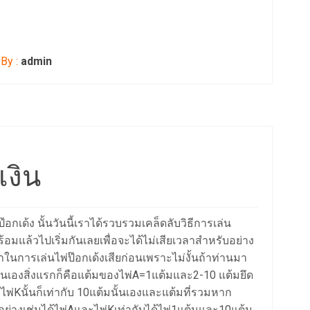
By :
admin
เงิน
อกเด้ง นั้นวันนี้เราได้รวบรวมเคล็ดลับวิธีการเล่น
อมแล้วไปเริ่มกันเลยเพื่อจะได้ไม่เสียเวลาสำหรับอย่าง
าในการเล่นไพ่ป๊อกเด้งเสียก่อนเพราะไม่งั้นถ้าท่านมา
นั้นเองสิ่งแรกก็คือแต้มของไพ่A=1แต้มและ2-10 แต้มยึด
พ่Kนั้นก็เท่ากับ 10แต้มนั้นเองและแต้มที่รวมหาก
วอย่างเช่นได้ไพ่Aและไพ่Kเท่ากับได้ไพ่1แต้มและ10แต้ม