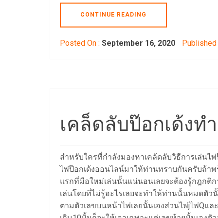
CONTINUE READING
Posted On :
September 16, 2020
Published 
เคล็ดลับป๊อกเด้งทำ
สำหรับใครที่กำลังมองหาเคล้ดลับวิธีการเล่นไพ่ป๊
ไพ่ป๊อกเด้งออนไลน์มาให้ท่านทราบกันครับถ้าพร้
แรกที่มือใหม่เล่นนั้นแน่นอนเลยจะต้องรู้กฎกติก
เล่นโดยที่ไม่รู้อะไรเลยจะทำให้ท่านนั้นหมดตัว
ตามตัวเลขบนหน้าไพ่เลยนั้นเองส่วนไพ่jไพ่Qและไ
เกิน10นั้นก็จะให้เอาเฉพาะแค่เลขท้ายนั้นเองตั