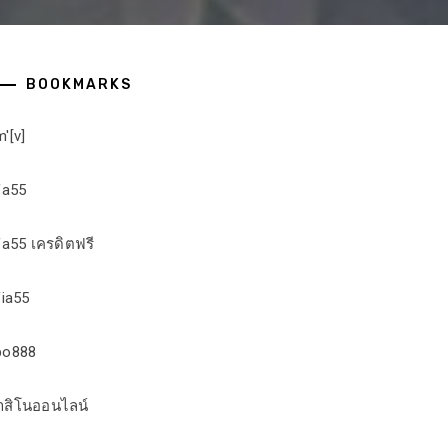
BOOKMARKS
'[v]
fa55
fa55 เครดิตฟรี
fia55
bo888
าสิโนออนไลน์