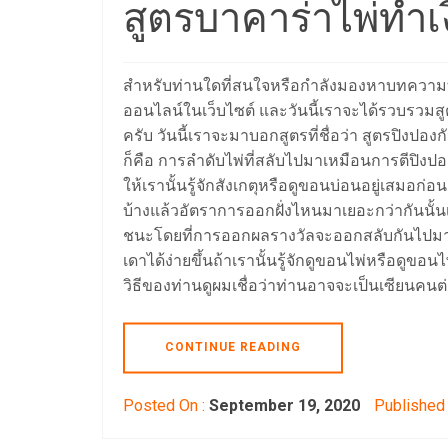
สูตรบาคาร่าไพ่ทำเ
สำหรับท่านใดที่สนใจหรือกำลังมองหาบทความที่
ออนไลน์ในเว็บไซต์ และวันนี้เราจะได้รวบรวม
ครับ วันนี้เราจะมาบอกสูตรที่ชื่อว่า สูตรปิงปอ
ก็คือ การลำดับไพ่ที่สลับไปมาเหมือนการตีปิงปอ
ให้เรานั้นรู้จักสังเกตุหรือดูขอนบ่อนอยู่เสมอก่
บ้างแล้วอัตราการออกฝั่งไหนมาเยอะกว่ากันนั้นเ
ชนะโดยที่การออกผลรางวัลจะออกสลับกันไปมา
เดาได้ง่ายขึ้นถ้าเรานั้นรู้จักดูขอนไพ่หรือดูข
วิธีของท่านดูผมเชื่อว่าท่านอาจจะเป็นเซียนคนต
CONTINUE READING
Posted On :
September 19, 2020
Published 