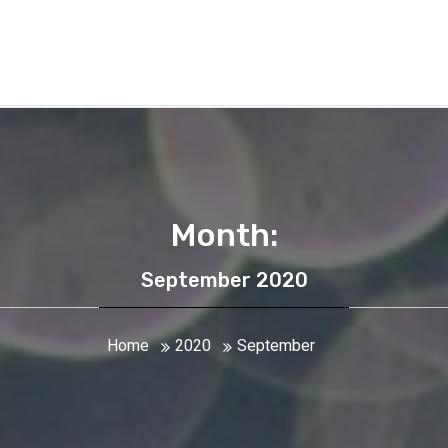
Month:
September 2020
Home
2020
September